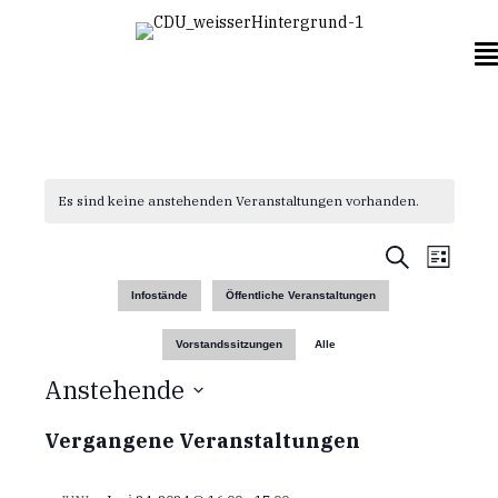
Es sind keine anstehenden Veranstaltungen vorhanden.
V
V
S
L
u
i
e
c
e
Infostände
Öffentliche Veranstaltungen
s
h
r
t
e
r
Vorstandssitzungen
Alle
e
a
Anstehende
a
n
D
s
Vergangene Veranstaltungen
n
a
t
t
u
s