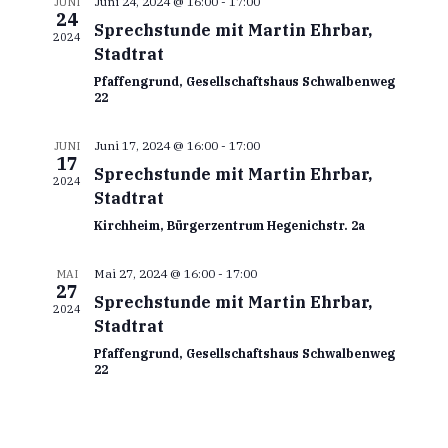
Juni 24, 2024 @ 16:00
-
17:00
JUNI
m
a
24
w
Sprechstunde mit Martin Ehrbar,
t
2024
l
ä
Stadtrat
h
a
t
Pfaffengrund, Gesellschaftshaus Schwalbenweg
l
22
u
e
l
n
n
Juni 17, 2024 @ 16:00
-
17:00
.
JUNI
t
17
Sprechstunde mit Martin Ehrbar,
g
2024
Stadtrat
u
A
Kirchheim, Bürgerzentrum Hegenichstr. 2a
n
n
s
Mai 27, 2024 @ 16:00
-
17:00
MAI
g
27
Sprechstunde mit Martin Ehrbar,
i
2024
e
Stadtrat
c
Pfaffengrund, Gesellschaftshaus Schwalbenweg
n
22
h
t
S
e