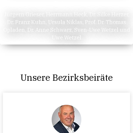
Beisitzer
Jürgern Grieser, Herrmann Heck, Dr. Silke Herzer,
Dr. Franz Kuhn, Ursula Niklas, Prof. Dr. Thomas
Opladen, Dr. Anne Schwarz, Sven-Uwe Wetzel und
Uwe Wetzel
Unsere Bezirksbeiräte