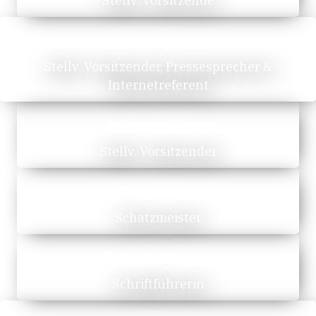
Stellv. Vorsitzende
Dr. Peer Hübel
Stellv. Vorsitzender, Pressesprecher &
Internetreferent
Johannes Laule
Stellv. Vorsitzender
Erich Kaiser
Schatzmeister
Gabriele Meister
Schriftführerin